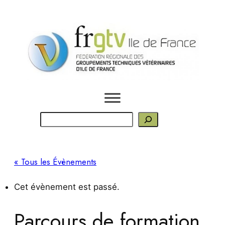
R
e
c
h
« Tous les Évènements
e
r
Cet évènement est passé.
c
h
Parcours de formation
e