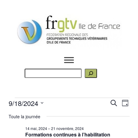
R
e
c
h
Évènements
Rech
Nav
9/18/2024
Recherche
e
Jour
de
Sélectionnez
r
for
Toute la journée
et
une
c
vue
18
date.
h
14 mai, 2024
–
21 novembre, 2024
Évè
Formations continues à l’habilitation
e