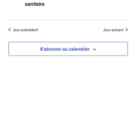
navig
septembre,
sanitaire
r
de
2024
vues
Jour précédent
Jour suivant
Évèn
S’abonner au calendrier