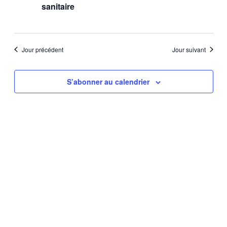
navig
septembre,
sanitaire
r
de
2024
vues
Jour précédent
Jour suivant
Évèn
S’abonner au calendrier