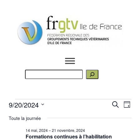
R
e
c
h
Évènements
Rech
Nav
9/20/2024
Recherche
e
Jour
de
Sélectionnez
r
for
Toute la journée
et
une
c
vue
20
date.
h
14 mai, 2024
–
21 novembre, 2024
Évè
Formations continues à l’habilitation
e