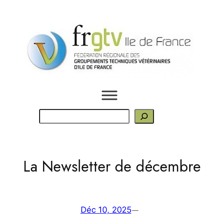
Aller
au
contenu
R
e
c
h
La Newsletter de décembre
e
r
c
h
—
Déc 10, 2025
e