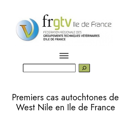
Aller
au
contenu
R
e
c
h
Premiers cas autochtones de
e
West Nile en Ile de France
r
c
h
e